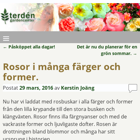
←
Påsköppet alla dagar!
Det är nu du planerar för en
Inläggsnavigering
grön sommar.
→
Rosor i många färger och
former.
Postat
29 mars, 2016
av
Kerstin Joäng
Nu har vi laddat med rosbuskar i alla färger och former
från den lilla krypande till den stora busken och
klängväxten. Rosor finns illa färgnyanser och med de
vackraste former och ljuvligaste dofter. Rosen är
drottningen bland blommor och många har sitt
ursprung i historien.