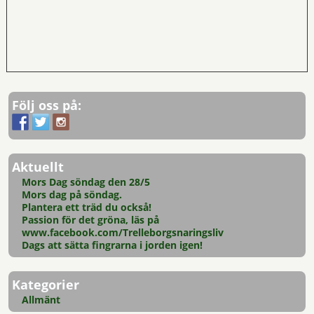
Följ oss på:
Aktuellt
Mors Dag söndag den 28/5
Mors dag på söndag.
Plantera ett träd du också!
Passion för det gröna, läs på
www.facebook.com/Trelleborgsnaringsliv
Dags att sätta fingrarna i jorden igen!
Kategorier
Allmänt