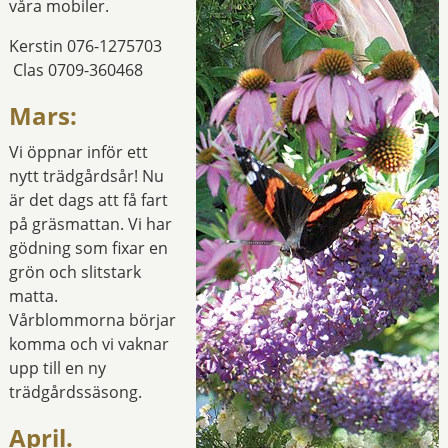
våra mobiler.
Kerstin 076-1275703
Clas 0709-360468
Mars:
Vi öppnar inför ett
nytt trädgårdsår! Nu
är det dags att få fart
på gräsmattan. Vi har
gödning som fixar en
grön och slitstark
matta.
Vårblommorna börjar
komma och vi vaknar
upp till en ny
trädgårdssäsong.
April.