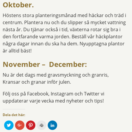
Oktober.
Höstens stora planteringsmånad med häckar och träd i
centrum. Plantera nu och du slipper så mycket vattning
nästa år. Du tjänar också i tid, växterna rotar sig bra i
den fortfarande varma jorden. Beställ vår häckplantor
några dagar innan du ska ha dem. Nyupptagna plantor
är alltid bäst!
November – December:
Nu är det dags med gravsmyckning och granris,
Kransar och granar inför julen.
Följ oss på Facebook, Instagram och Twitter vi
uppdaterar varje vecka med nyheter och tips!
Dela det här:
K
K
K
K
K
l
l
l
l
l
i
i
i
i
i