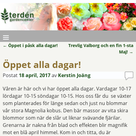
←
Öppet i påsk alla dagar!
Trevlig Valborg och en fin 1-sta
Inläggsnavigering
Maj!
→
Öppet alla dagar!
Postat
18 april, 2017
av
Kerstin Joäng
Våren är här och vi har öppet alla dagar. Vardagar 10-17
lördagar 10-15 söndagar 10-15. Hos oss får du se växter
som planterades för länge sedan och just nu blommar
vår stora Magnolia kobus. Den bär massor av vita skira
blommor som när de slår ut liknar svävande fjärilar.
Grenarna är nakna från blad och effekten blir magnifik
mot en blå april himmel. Kom in och titta, du är