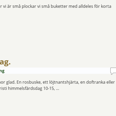
r vi är små plockar vi små buketter med alldeles för korta
ag.
äng
r glad. En rosbuske, ett löjtnantshjärta, en doftranka eller
risti himmelsfärdsdag 10-15, …