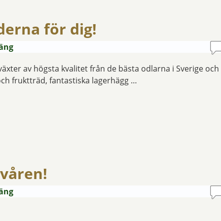
derna för dig!
oäng
ter av högsta kvalitet från de bästa odlarna i Sverige och
 och fruktträd, fantastiska lagerhägg …
 våren!
oäng