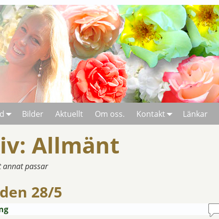
rd
Bilder
Aktuellt
Om oss.
Kontakt
Länkar
iv:
Allmänt
t annat passar
den 28/5
äng