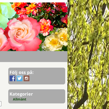
Följ oss på:
Kategorier
Allmänt