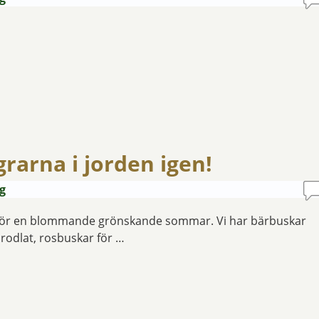
grarna i jorden igen!
g
r för en blommande grönskande sommar. Vi har bärbuskar
närodlat, rosbuskar för …