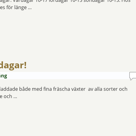
 dagar. Vardagar 10-17 lördagar 10-15 söndagar 10-15. Hos
es för länge …
dagar!
äng
r laddade både med fina fräscha växter av alla sorter och
ce och …