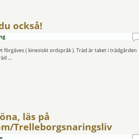
 du också!
äng
vt förgäves ( kinesiskt ordspråk ). Träd är taket i trädgården
träd …
öna, läs på
/Trelleborgsnaringsliv
g