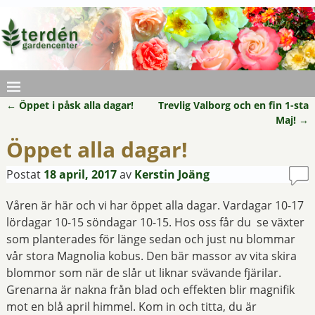
←
Öppet i påsk alla dagar!
Trevlig Valborg och en fin 1-sta
Inläggsnavigering
Maj!
→
Öppet alla dagar!
Postat
18 april, 2017
av
Kerstin Joäng
Våren är här och vi har öppet alla dagar. Vardagar 10-17
lördagar 10-15 söndagar 10-15. Hos oss får du se växter
som planterades för länge sedan och just nu blommar
vår stora Magnolia kobus. Den bär massor av vita skira
blommor som när de slår ut liknar svävande fjärilar.
Grenarna är nakna från blad och effekten blir magnifik
mot en blå april himmel. Kom in och titta, du är