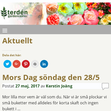
Aktuellt
Dela det här:
K
K
K
K
K
l
l
l
l
l
i
i
i
i
i
c
c
c
c
c
Mors Dag söndag den 28/5
k
k
k
k
k
a
a
a
a
a
f
f
f
f
f
ö
ö
ö
ö
ö
Postat
27 maj, 2017
av
Kerstin Joäng
r
r
r
r
r
a
a
a
u
a
t
t
t
t
t
t
t
t
s
t
Mor lilla mor vem är väl som du. När vi är små plockar vi
d
d
d
k
d
e
e
e
r
e
små buketter med alldeles för korta skaft och ingen
l
l
l
i
l
a
a
a
f
a
bukett i …
p
p
t
t
v