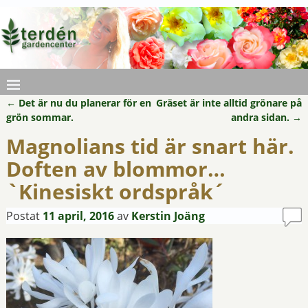
←
Det är nu du planerar för en
Gräset är inte alltid grönare på
Inläggsnavigering
grön sommar.
andra sidan.
→
Magnolians tid är snart här.
Doften av blommor…
`Kinesiskt ordspråk´
Postat
11 april, 2016
av
Kerstin Joäng